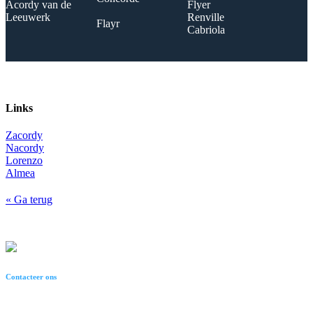
Acordy van de
Flyer
Leeuwerk
Renville
Flayr
Cabriola
Links
Zacordy
Nacordy
Lorenzo
Almea
« Ga terug
Contacteer ons
In de Bus 14, 3945 Oostham