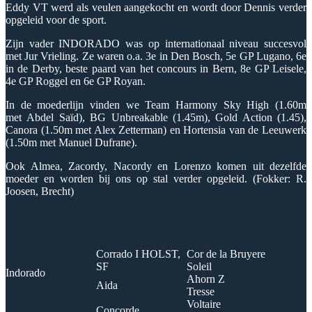
Eddy VT werd als veulen aangekocht en wordt door Dennis verder
opgeleid voor de sport.
Zijn vader INDORADO was op internationaal niveau succesvol
met Jur Vrieling. Ze waren o.a. 3e in Den Bosch, 5e GP Lugano, 6e
in de Derby, beste paard van het concours in Bern, 8e GP Leisele,
4e GP Roggel en 6e GP Royan.
In de moederlijn vinden we Team Harmony Sky High (1.60m
met Abdel Saïd), BG Unbreakable (1.45m), Gold Action (1.45),
Canora (1.50m met Alex Zetterman) en Hortensia van de Leeuwerk
(1.50m met Manuel Dufrane).
Ook Almea, Zacordy, Nacordy en Lorenzo komen uit dezelfde
moeder en worden bij ons op stal verder opgeleid. (Fokker: R.
Joosen, Brecht)
Corrado I HOLST,
Cor de la Bruyere
SF
Soleil
Indorado
Ahorn Z
Aida
Tresse
Voltaire
Concorde