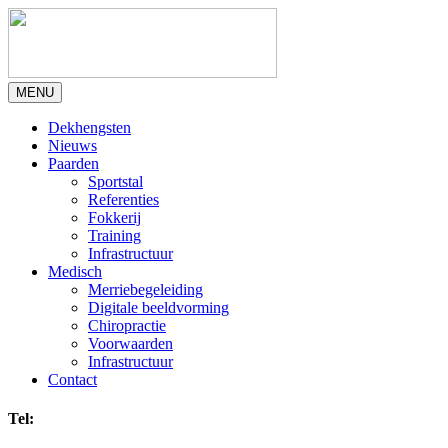
MENU
Dekhengsten
Nieuws
Paarden
Sportstal
Referenties
Fokkerij
Training
Infrastructuur
Medisch
Merriebegeleiding
Digitale beeldvorming
Chiropractie
Voorwaarden
Infrastructuur
Contact
Tel: